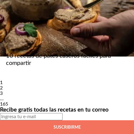
10 recetas de patés caseros fáciles para
compartir
Página
1
Página
2
Página
3
…
Página
165
Página
Recibe gratis todas las recetas en tu correo
siguiente
SUSCRIBIRME