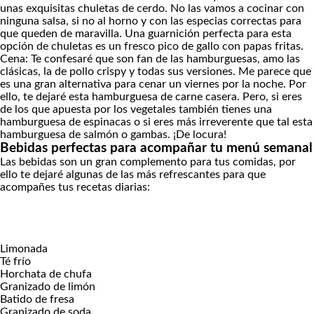
unas exquisitas
chuletas de cerdo
. No las vamos a cocinar con
ninguna salsa, si no al horno y con las especias correctas para
que queden de maravilla. Una guarnición perfecta para esta
opción de chuletas es un fresco
pico de gallo
con
papas fritas
.
Cena: Te confesaré que son fan de las hamburguesas, amo las
clásicas, la de pollo crispy y todas sus versiones. Me parece que
es una gran alternativa para cenar un viernes por la noche. Por
ello, te dejaré esta
hamburguesa de carne casera
. Pero, si eres
de los que apuesta por los vegetales también tienes una
hamburguesa de espinacas
o si eres más irreverente que tal esta
hamburguesa de
salmón
o
gambas
. ¡De locura!
Bebidas perfectas para acompañar tu menú semanal
Las bebidas son un gran complemento para tus comidas, por
ello te dejaré algunas de las más refrescantes para que
acompañes tus recetas diarias:
Limonada
Té frío
Horchata de chufa
Granizado de limón
Batido de fresa
Granizado de soda