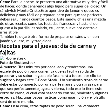
Cena:
Para la noche, te presento una alternativa muy rica y fácil
de hacer, donde cenaremos algo ligero pero súper delicioso: Un
sándwich Monte Cristo.
Este aperitivo de jamón y queso es
delicioso y muy fácil de preparar, pero para que sea perfecto
debes seguir unos cuantos pasos. Este sándwich es una mezcla
de otras recetas como las tostadas francesas y hasta el de
queso a la parrilla; es salado, crujiente, suave por dentro e
irresistible.
También te dejaré otra forma de preparar un
sándwich con
jamón y queso
, muy tradicional.
Recetas para el jueves: día de carne y
fajitas
Foto de Shutterstock
Almuerzo:
Tres minutos por cada lado y tendremos una
excelente poción para comer, ya que es fácil y rápida de
preparar y su sabor inigualable fascinará a todos, por ello te
sugiero y hagas este
T-Bone Steak .
Un suculento trozo de carne
debe estar compuesto por una parte magra y otra grasa para
que sea perfectamente jugosa y tierna, todo eso lo tiene este
corte de carne, el cual está sazonado con sal, pimienta y algunas
especias. Haz unas
papas rústicas
como guarnición y el platillo
será de otro mundo.
Cena:
En la cena, estas f
ajitas de pollo
serán una verdadera