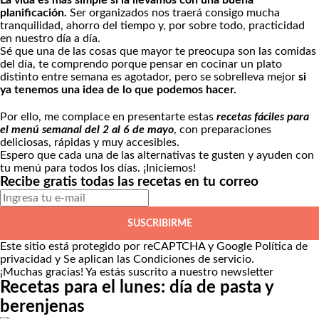
La vida es más simple si la llevamos con una buena
planificación.
Ser organizados nos traerá consigo mucha
tranquilidad, ahorro del tiempo y, por sobre todo, practicidad
en nuestro día a día.
Sé que una de las cosas que mayor te preocupa son las comidas
del día, te comprendo porque pensar en cocinar un plato
distinto entre semana es agotador, pero se sobrelleva mejor
si
ya tenemos una idea de lo que podemos hacer.
Por ello, me complace en presentarte estas
recetas fáciles para
el menú semanal del 2 al 6 de mayo
, con preparaciones
deliciosas, rápidas y muy accesibles.
Espero que cada una de las alternativas te gusten y ayuden con
tu menú para todos los días. ¡Iniciemos!
Recibe gratis todas las recetas en tu correo
SUSCRIBIRME
Este sitio está protegido por reCAPTCHA y Google
Política de
privacidad
y Se aplican las
Condiciones de servicio
.
¡Muchas gracias!
Ya estás suscrito a nuestro newsletter
Recetas para el lunes: día de pasta y
berenjenas