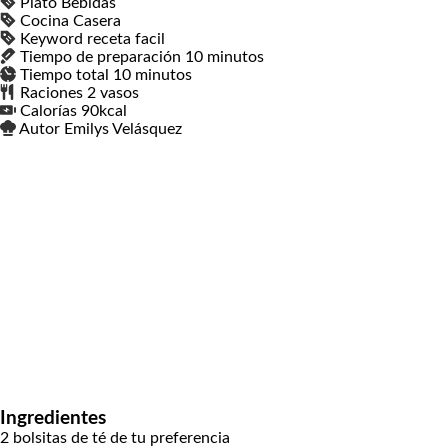
Plato
Bebidas
Cocina
Casera
Keyword
receta facil
Tiempo de preparación
10
minutos
minutos
Tiempo total
10
minutos
minutos
Raciones
2
vasos
Calorías
90
kcal
Autor
Emilys Velásquez
Ingredientes
2
bolsitas de té de tu preferencia