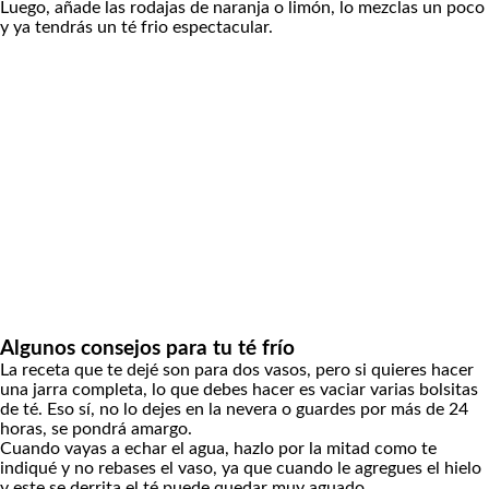
Luego, añade las rodajas de naranja o limón, lo mezclas un poco
y ya tendrás un té frio espectacular.
Algunos consejos para tu té frío
La receta que te dejé son para dos vasos, pero si quieres hacer
una jarra completa, lo que debes hacer es vaciar varias bolsitas
de té. Eso sí, no lo dejes en la nevera o guardes por más de 24
horas, se pondrá amargo.
Cuando vayas a echar el agua, hazlo por la mitad como te
indiqué y no rebases el vaso, ya que cuando le agregues el hielo
y este se derrita el té puede quedar muy aguado.