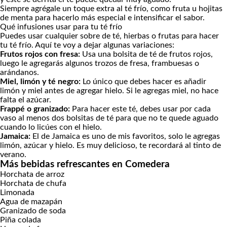
Siempre agrégale un toque extra al té frío, como fruta u hojitas
de menta para hacerlo más especial e intensificar el sabor.
Qué infusiones usar para tu té frío
Puedes usar cualquier sobre de té, hierbas o frutas para hacer
tu té frío. Aquí te voy a dejar algunas variaciones:
Frutos rojos con fresa:
Usa una bolsita de té de frutos rojos,
luego le agregarás algunos trozos de fresa, frambuesas o
arándanos.
Miel, limón y té negro:
Lo único que debes hacer es añadir
limón y miel antes de agregar hielo. Si le agregas miel, no hace
falta el azúcar.
Frappé o granizado:
Para hacer este té, debes usar por cada
vaso al menos dos bolsitas de té para que no te quede aguado
cuando lo licúes con el hielo.
Jamaica:
El de Jamaica es uno de mis favoritos, solo le agregas
limón, azúcar y hielo. Es muy delicioso, te recordará al tinto de
verano.
Más bebidas refrescantes en Comedera
Horchata de arroz
Horchata de chufa
Limonada
Agua de mazapán
Granizado de soda
Piña colada