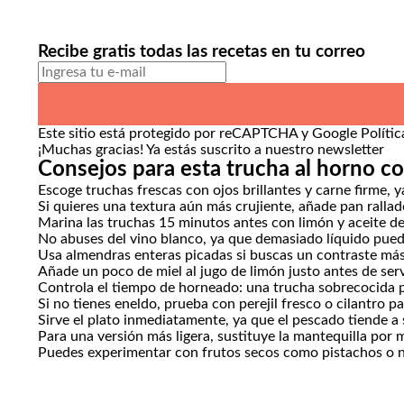
Recibe gratis todas las recetas en tu correo
Este sitio está protegido por reCAPTCHA y Google
Políti
¡Muchas gracias!
Ya estás suscrito a nuestro newsletter
Consejos para esta trucha al horno c
Escoge truchas frescas con ojos brillantes y carne firme, y
Si quieres una textura aún más crujiente, añade pan ralla
Marina las truchas 15 minutos antes con limón y aceite de 
No abuses del vino blanco, ya que demasiado líquido pued
Usa almendras enteras picadas si buscas un contraste más
Añade un poco de miel al jugo de limón justo antes de ser
Controla el tiempo de horneado: una trucha sobrecocida p
Si no tienes eneldo, prueba con perejil fresco o cilantro pa
Sirve el plato inmediatamente, ya que el pescado tiende a s
Para una versión más ligera, sustituye la mantequilla por m
Puedes experimentar con frutos secos como pistachos o n