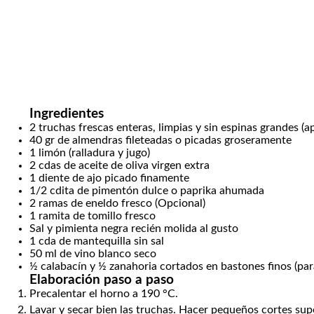
Ingredientes
2
truchas frescas enteras, limpias y sin espinas grandes
(a
40
gr
de almendras fileteadas o picadas groseramente
1
limón (ralladura y jugo)
2
cdas
de aceite de oliva
virgen extra
1
diente de ajo picado finamente
1/2
cdita
de pimentón dulce o paprika ahumada
2
ramas de eneldo fresco
(Opcional)
1
ramita de tomillo fresco
Sal y pimienta negra
recién molida al gusto
1
cda
de mantequilla sin sal
50
ml
de vino blanco seco
½ calabacín y ½ zanahoria cortados en bastones finos
(pa
Elaboración paso a paso
Precalentar el horno a 190 °C.
Lavar y secar bien las truchas. Hacer pequeños cortes supe