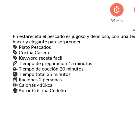
35
min
p
En estareceta el pescado es jugoso y delicioso, con una tex
hacer y elegante parasorprender.
Plato
Pescados
Cocina
Casera
Keyword
receta facil
Tiempo de preparación
15
minutos
minutos
Tiempo de cocción
20
minutos
minutos
Tiempo total
35
minutos
minutos
Raciones
2
personas
Calorías
410
kcal
Autor
Cristina Cedeño