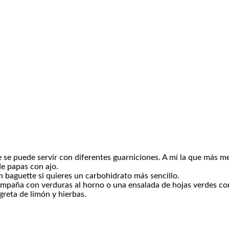
e se puede servir con diferentes guarniciones. A mí la que más m
de papas con ajo
.
n baguette
si quieres un carbohidrato más sencillo.
compaña con
verduras al horno
o una
ensalada de hojas verdes
co
greta de limón y hierbas
.