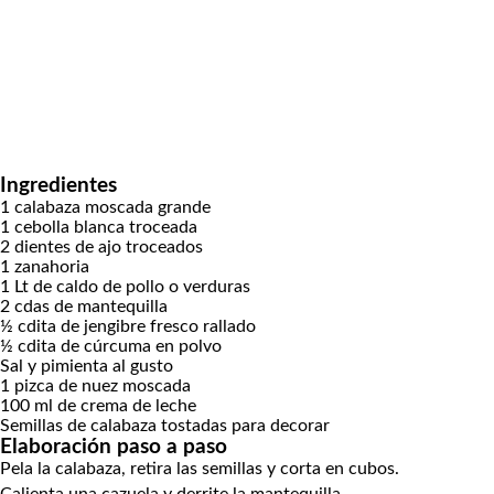
Ingredientes
1
calabaza moscada
grande
1
cebolla blanca
troceada
2
dientes de ajo
troceados
1
zanahoria
1
Lt
de caldo de pollo o verduras
2
cdas
de mantequilla
½
cdita
de jengibre fresco
rallado
½
cdita
de cúrcuma
en polvo
Sal y pimienta
al gusto
1
pizca de nuez moscada
100
ml
de crema de leche
Semillas de calabaza tostadas
para decorar
Elaboración paso a paso
Pela la calabaza, retira las semillas y corta en cubos.