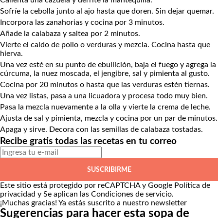
Calienta una cazuela y derrite la mantequilla.
Sofríe la cebolla junto al ajo hasta que doren. Sin dejar quemar.
Incorpora las zanahorias y cocina por 3 minutos.
Añade la calabaza y saltea por 2 minutos.
Vierte el caldo de pollo o verduras y mezcla. Cocina hasta que
hierva.
Una vez esté en su punto de ebullición, baja el fuego y agrega la
cúrcuma, la nuez moscada, el jengibre, sal y pimienta al gusto.
Cocina por 20 minutos o hasta que las verduras estén tiernas.
Una vez listas, pasa a una licuadora y procesa todo muy bien.
Pasa la mezcla nuevamente a la olla y vierte la crema de leche.
Ajusta de sal y pimienta, mezcla y cocina por un par de minutos.
Apaga y sirve. Decora con las semillas de calabaza tostadas.
Recibe gratis todas las recetas en tu correo
SUSCRIBIRME
Este sitio está protegido por reCAPTCHA y Google
Política de
privacidad
y Se aplican las
Condiciones de servicio
.
¡Muchas gracias!
Ya estás suscrito a nuestro newsletter
Sugerencias para hacer esta sopa de