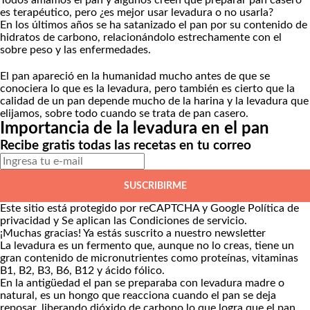
Todos amamos el pan y algunos creen que preparar pan casero
es terapéutico, pero ¿es mejor usar levadura o no usarla?
En los últimos años se ha satanizado el pan por su contenido de
hidratos de carbono, relacionándolo estrechamente con el
sobre peso y las enfermedades.
El pan apareció en la humanidad mucho antes de que se
conociera lo que es la levadura, pero también es cierto que la
calidad de un pan depende mucho de la harina y la levadura que
elijamos, sobre todo cuando se trata de pan casero.
Importancia de la levadura en el pan
Recibe gratis todas las recetas en tu correo
SUSCRIBIRME
Este sitio está protegido por reCAPTCHA y Google
Política de
privacidad
y Se aplican las
Condiciones de servicio
.
¡Muchas gracias!
Ya estás suscrito a nuestro newsletter
La levadura es un fermento que, aunque no lo creas, tiene un
gran contenido de micronutrientes como proteínas, vitaminas
B1, B2, B3, B6, B12 y ácido fólico.
En la antigüedad el pan se preparaba con levadura madre o
natural, es un hongo que reacciona cuando el pan se deja
reposar, liberando dióxido de carbono lo que logra que el pan