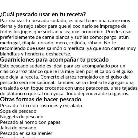
¿Cuál pescado usar en tu receta?
Par realizar tu pescado sudado, es ideal tener una carne muy
tierna y de najo sabor para que al cocinarlo se impregne de
todos los jugos que sueltan y sea más aromático. Puedes usar
preferiblemente de carne blanca y sutiles como: pargo, atún
medregal, tilapia, dorado, mero, cojinúa, róbalo. No te
recomiendo que uses salmón o merluza, ya que son carnes muy
blanditas y tienden a deshacerse.
Guarniciones para acompañar tu pescado
Este pescado sudado es ideal para ser acompañado por un
clásico
arroz blanco
que le irá muy bien por el caldo o el guiso
que deja la receta. Comerte el arroz remojado en el guiso del
pescado será sensacional. También sería ideal si le agregas una
ensalada o un toque crocante con unos
patacones
, unas
tajadas
de plátano
o que tal una
yuca
. Todo dependerá de tu gustos.
Otras formas de hacer pescado
Pescado frito con tostones y ensalada
Sopa de pescado
Nuggets de pescado
Pescado al horno con papas
Jalea de pescado
Pescado en salsa menier