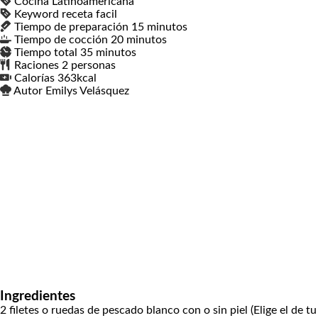
Cocina
Latinoamericana
Keyword
receta facil
Tiempo de preparación
15
minutos
minutos
Tiempo de cocción
20
minutos
minutos
Tiempo total
35
minutos
minutos
Raciones
2
personas
Calorías
363
kcal
Autor
Emilys Velásquez
Ingredientes
2
filetes o ruedas de pescado blanco con o sin piel
(Elige el de tu