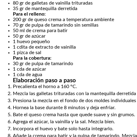
80
gr
de galletas de vainilla trituradas
35
gr
de mantequilla derretida
Para el relleno:
200
gr
de queso crema a temperatura ambiente
70
gr
de pulpa de tamarindo sin semillas
50
ml
de crema para batir
50
gr
de azúcar
1
huevo pequeño
1
cdita
de extracto de vainilla
1
pizca de sal
Para la cobertura:
30
gr
de pulpa de tamarindo
1
cda
de azúcar
1
cda
de agua
Elaboración paso a paso
Precalienta el horno a 160 °C.
Mezcla las galletas trituradas con la mantequilla derreti
Presiona la mezcla en el fondo de dos moldes individuale
Hornea la base durante 8 minutos y deja enfriar.
Bate el queso crema hasta que quede suave y sin grumos.
Agrega el azúcar, la vainilla y la sal. Mezcla bien.
Incorpora el huevo y bate solo hasta integrarlo.
Añade la crema para batir y la pulpa de tamarindo. Mezc