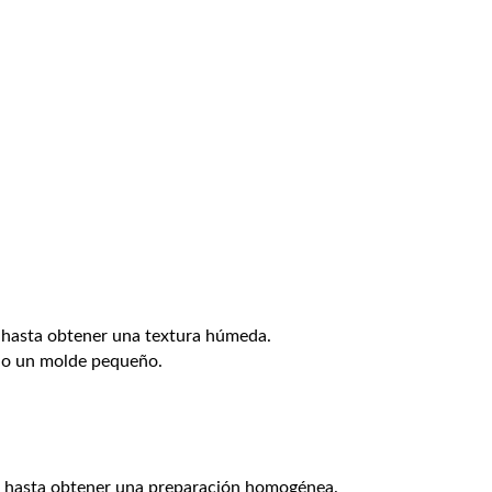
da hasta obtener una textura húmeda.
s o un molde pequeño.
la hasta obtener una preparación homogénea.