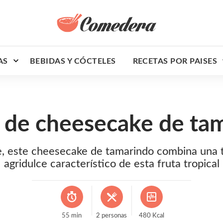
AS
BEBIDAS Y CÓCTELES
RECETAS POR PAISES
 de cheesecake de ta
te, este cheesecake de tamarindo combina una 
agridulce característico de esta fruta tropical
55
min
2
personas
480
Kcal