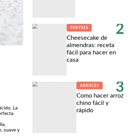
2
POSTRES
Cheesecake de
almendras: receta
fácil para hacer en
casa
3
ARROCES
Como hacer arroz
chino fácil y
ácido. La
rápido
erfecta
la,
e, suave y