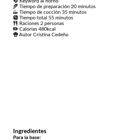
Keyword
al horno
Tiempo de preparación
20
minutos
minutos
Tiempo de cocción
35
minutos
minutos
Tiempo total
55
minutos
minutos
Raciones
2
personas
Calorías
480
kcal
Autor
Cristina Cedeño
Ingredientes
Para la base: