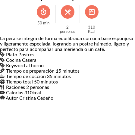
50
min
2
310
personas
Kcal
La pera se integra de forma equilibrada con una base esponjosa
y ligeramente especiada, logrando un postre húmedo, ligero y
perfecto para acompañar una merienda o un café.
Plato
Postres
Cocina
Casera
Keyword
al horno
Tiempo de preparación
15
minutos
minutos
Tiempo de cocción
35
minutos
minutos
Tiempo total
50
minutos
minutos
Raciones
2
personas
Calorías
310
kcal
Autor
Cristina Cedeño