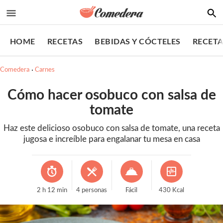
HOME
RECETAS
BEBIDAS Y CÓCTELES
RECETA
Comedera
Carnes
Cómo hacer osobuco con salsa de
tomate
Haz este delicioso osobuco con salsa de tomate, una receta
jugosa e increíble para engalanar tu mesa en casa
2
h
12
min
4
personas
Fácil
430
Kcal