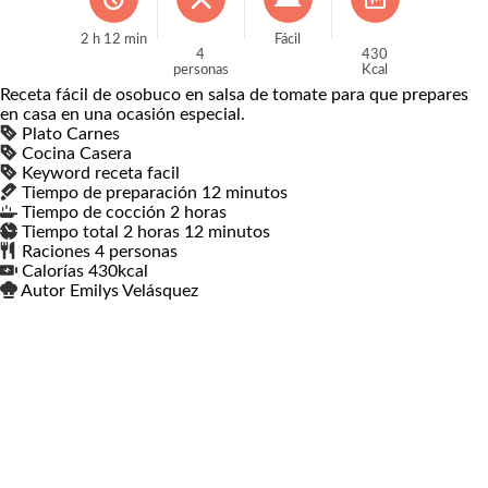
2
h
12
min
Fácil
4
430
personas
Kcal
Receta fácil de osobuco en salsa de tomate para que prepares
en casa en una ocasión especial.
Plato
Carnes
Cocina
Casera
Keyword
receta facil
Tiempo de preparación
12
minutos
minutos
Tiempo de cocción
2
horas
horas
Tiempo total
2
horas
horas
12
minutos
minutos
Raciones
4
personas
Calorías
430
kcal
Autor
Emilys Velásquez