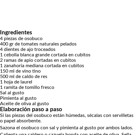
Ingredientes
4
piezas de osobuco
400
gr
de tomates naturales pelados
4
dientes de ajo
troceados
1
cebolla blanca grande
cortada en cubitos
2
ramas de apio
cortadas en cubitos
1
zanahoria mediana
cortada en cubitos
150
ml
de vino tino
500
ml
de caldo de res
1
hoja de laurel
1
ramita de tomillo fresco
Sal
al gusto
Pimienta
al gusto
Aceite de oliva
al gusto
Elaboración paso a paso
Si las piezas del osobuco están húmedas, sécalas con servilletas
o papel absorbente.
Sazona el osobuco con sal y pimienta al gusto por ambos lados.
Calienta una caldero o cazuela honda con aceite de oliva. Sella