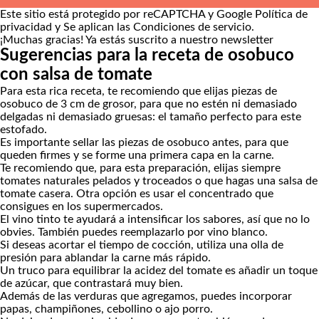
Este sitio está protegido por reCAPTCHA y Google
Política de
privacidad
y Se aplican las
Condiciones de servicio
.
¡Muchas gracias!
Ya estás suscrito a nuestro newsletter
Sugerencias para la receta de osobuco
con salsa de tomate
Para esta rica receta, te recomiendo que elijas piezas de
osobuco de 3 cm de grosor, para que no estén ni demasiado
delgadas ni demasiado gruesas: el tamaño perfecto para este
estofado.
Es importante sellar las piezas de osobuco antes, para que
queden firmes y se forme una primera capa en la carne.
Te recomiendo que, para esta preparación, elijas siempre
tomates naturales pelados y troceados o que hagas una
salsa de
tomate casera
. Otra opción es usar el concentrado que
consigues en los supermercados.
El vino tinto te ayudará a intensificar los sabores, así que no lo
obvies. También puedes reemplazarlo por vino blanco.
Si deseas acortar el tiempo de cocción, utiliza una olla de
presión para ablandar la carne más rápido.
Un truco para equilibrar la acidez del tomate es añadir un toque
de azúcar, que contrastará muy bien.
Además de las verduras que agregamos, puedes incorporar
papas, champiñones, cebollino o ajo porro.