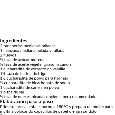
Ingredientes
2
zanahorias medianas ralladas
1
manzana mediana pelada y rallada
2
huevos
¾
taza de azúcar morena
½
taza de aceite vegetal
girasol o canola
1
cucharadita de extracto de vainilla
1½
taza de harina de trigo
1½
cucharadita de polvo para hornear
½
cucharadita de bicarbonato de sodio
1
cucharadita de canela en polvo
1
pizca de sal
½
taza de nueces picadas
opcional pero recomendado
Elaboración paso a paso
Primero, precalienta el horno a 180°C y prepara un molde para
muffins colocando capacillos de papel o engrasándolo