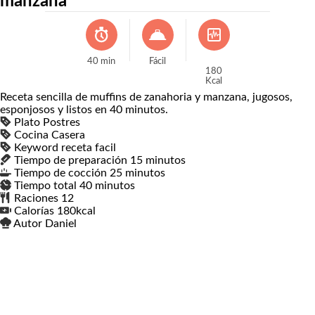
manzana
40
min
Fácil
180
Kcal
Receta sencilla de muffins de zanahoria y manzana, jugosos,
esponjosos y listos en 40 minutos.
Plato
Postres
Cocina
Casera
Keyword
receta facil
Tiempo de preparación
15
minutos
minutos
Tiempo de cocción
25
minutos
minutos
Tiempo total
40
minutos
minutos
Raciones
12
Calorías
180
kcal
Autor
Daniel