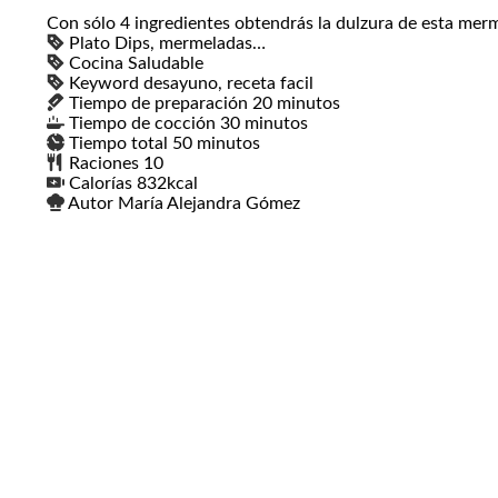
Con sólo 4 ingredientes obtendrás la dulzura de esta merm
Plato
Dips, mermeladas…
Cocina
Saludable
Keyword
desayuno, receta facil
Tiempo de preparación
20
minutos
minutos
Tiempo de cocción
30
minutos
minutos
Tiempo total
50
minutos
minutos
Raciones
10
Calorías
832
kcal
Autor
María Alejandra Gómez