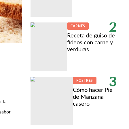
2
CARNES
Receta de guiso de
fideos con carne y
verduras
3
POSTRES
Cómo hacer Pie
de Manzana
r la
casero
 sabor