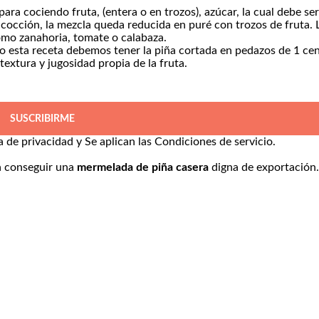
ra cociendo fruta, (entera o en trozos), azúcar, la cual debe se
a cocción, la mezcla queda reducida en puré con trozos de fruta. 
omo zanahoria, tomate o calabaza.
o esta receta debemos tener la piña cortada en pedazos de 1 ce
 textura y jugosidad propia de la fruta.
SUSCRIBIRME
ca de privacidad
y Se aplican las
Condiciones de servicio
.
a conseguir una
mermelada de piña casera
digna de exportación.