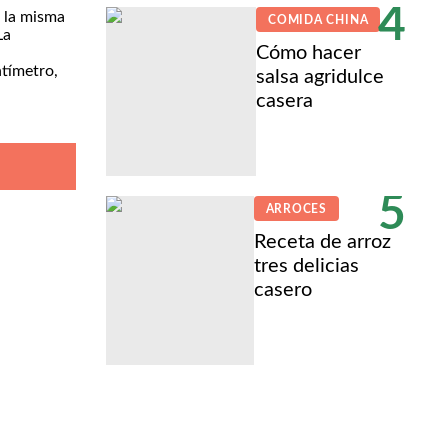
4
r la misma
COMIDA CHINA
La
Cómo hacer
ntímetro,
salsa agridulce
casera
5
ARROCES
Receta de arroz
tres delicias
casero