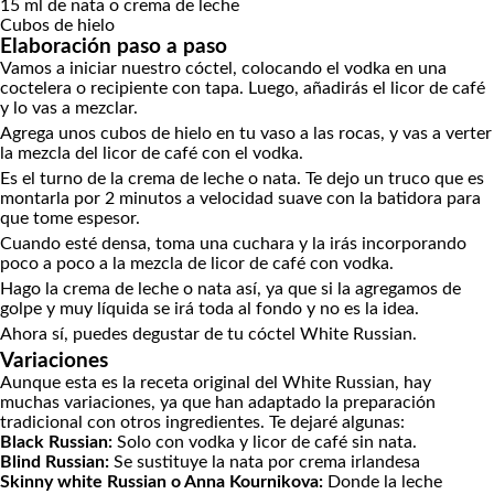
15
ml
de nata o crema de leche
Cubos de hielo
Elaboración paso a paso
Vamos a iniciar nuestro cóctel, colocando el vodka en una
coctelera o recipiente con tapa. Luego, añadirás el licor de café
y lo vas a mezclar.
Agrega unos cubos de hielo en tu vaso a las rocas, y vas a verter
la mezcla del licor de café con el vodka.
Es el turno de la crema de leche o nata. Te dejo un truco que es
montarla por 2 minutos a velocidad suave con la batidora para
que tome espesor.
Cuando esté densa, toma una cuchara y la irás incorporando
poco a poco a la mezcla de licor de café con vodka.
Hago la crema de leche o nata así, ya que si la agregamos de
golpe y muy líquida se irá toda al fondo y no es la idea.
Ahora sí, puedes degustar de tu cóctel White Russian.
Variaciones
Aunque esta es la receta original del White Russian, hay
muchas variaciones, ya que han adaptado la preparación
tradicional con otros ingredientes. Te dejaré algunas:
Black Russian
:
Solo con vodka y licor de café sin nata.
Blind Russian:
Se sustituye la nata por crema irlandesa
Skinny white Russian o Anna Kournikova:
Donde la leche