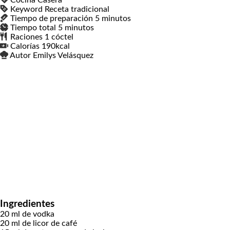
Cocina
Casera
Keyword
Receta tradicional
Tiempo de preparación
5
minutos
minutos
Tiempo total
5
minutos
minutos
Raciones
1
cóctel
Calorías
190
kcal
Autor
Emilys Velásquez
Ingredientes
20
ml
de vodka
20
ml
de licor de café