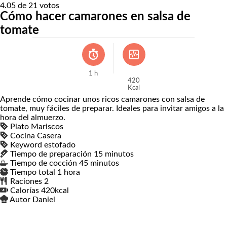
4.05
de
21
votos
Cómo hacer camarones en salsa de
tomate
1
h
420
Kcal
Aprende cómo cocinar unos ricos camarones con salsa de
tomate, muy fáciles de preparar. Ideales para invitar amigos a la
hora del almuerzo.
Plato
Mariscos
Cocina
Casera
Keyword
estofado
Tiempo de preparación
15
minutos
minutos
Tiempo de cocción
45
minutos
minutos
Tiempo total
1
hora
hora
Raciones
2
Calorías
420
kcal
Autor
Daniel