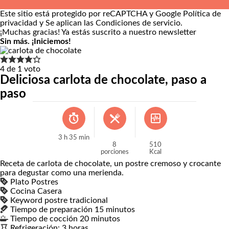
Este sitio está protegido por reCAPTCHA y Google
Política de
privacidad
y Se aplican las
Condiciones de servicio
.
¡Muchas gracias!
Ya estás suscrito a nuestro newsletter
Sin más. ¡Iniciemos!
4
de 1 voto
Deliciosa carlota de chocolate, paso a
paso
3
h
35
min
8
510
porciones
Kcal
Receta de carlota de chocolate, un postre cremoso y crocante
para degustar como una merienda.
Plato
Postres
Cocina
Casera
Keyword
postre tradicional
Tiempo de preparación
15
minutos
minutos
Tiempo de cocción
20
minutos
minutos
Refrigeración:
3
horas
horas