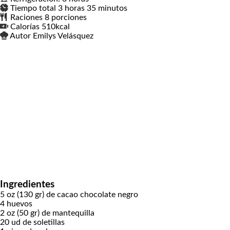
Tiempo total
3
horas
horas
35
minutos
minutos
Raciones
8
porciones
Calorías
510
kcal
Autor
Emilys Velásquez
Ingredientes
5
oz (130 gr)
de cacao chocolate negro
4
huevos
2
oz (50 gr)
de mantequilla
20
ud
de soletillas