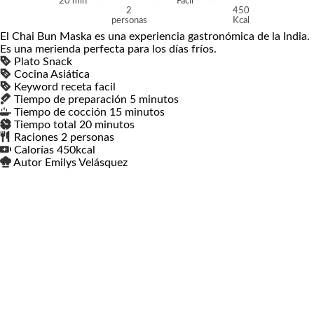
20
min
Fácil
2
450
personas
Kcal
El Chai Bun Maska es una experiencia gastronómica de la India.
Es una merienda perfecta para los días fríos.
Plato
Snack
Cocina
Asiática
Keyword
receta facil
Tiempo de preparación
5
minutos
minutos
Tiempo de cocción
15
minutos
minutos
Tiempo total
20
minutos
minutos
Raciones
2
personas
Calorías
450
kcal
Autor
Emilys Velásquez