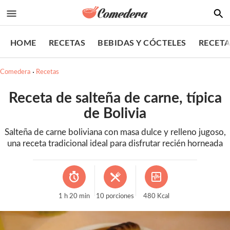
HOME
RECETAS
BEBIDAS Y CÓCTELES
RECETA
Comedera
Recetas
Receta de salteña de carne, típica
de Bolivia
Salteña de carne boliviana con masa dulce y relleno jugoso,
una receta tradicional ideal para disfrutar recién horneada
1
h
20
min
10
porciones
480
Kcal