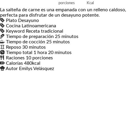
porciones
Kcal
La salteña de carne es una empanada con un relleno caldoso,
perfecta para disfrutar de un desayuno potente.
Plato
Desayuno
Cocina
Latinoamericana
Keyword
Receta tradicional
Tiempo de preparación
25
minutos
minutos
Tiempo de cocción
25
minutos
minutos
Reposo
30
minutos
minutos
Tiempo total
1
hora
hora
20
minutos
minutos
Raciones
10
porciones
Calorías
480
kcal
Autor
Emilys Velásquez