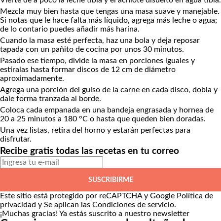
Vierte de a poco la leche tibia y el achiote disuelto en agua tibia.
Mezcla muy bien hasta que tengas una masa suave y manejable.
Si notas que le hace falta más líquido, agrega más leche o agua;
de lo contario puedes añadir más harina.
Cuando la masa esté perfecta, haz una bola y deja reposar
tapada con un pañito de cocina por unos 30 minutos.
Pasado ese tiempo, divide la masa en porciones iguales y
estíralas hasta formar discos de 12 cm de diámetro
aproximadamente.
Agrega una porción del guiso de la carne en cada disco, dobla y
dale forma tranzada al borde.
Coloca cada empanada en una bandeja engrasada y hornea de
20 a 25 minutos a 180 °C o hasta que queden bien doradas.
Una vez listas, retira del horno y estarán perfectas para
disfrutar.
Recibe gratis todas las recetas en tu correo
SUSCRIBIRME
Este sitio está protegido por reCAPTCHA y Google
Política de
privacidad
y Se aplican las
Condiciones de servicio
.
¡Muchas gracias!
Ya estás suscrito a nuestro newsletter