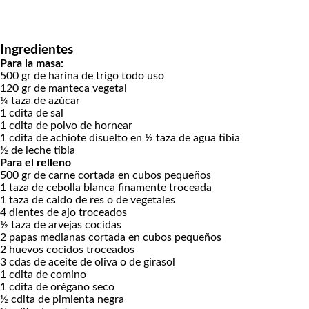
Ingredientes
Para la masa:
500
gr
de harina de trigo
todo uso
120
gr
de manteca vegetal
¼
taza
de azúcar
1
cdita
de sal
1
cdita
de polvo de hornear
1
cdita
de achiote
disuelto en ½ taza de agua tibia
½
de leche tibia
Para el relleno
500
gr
de carne
cortada en cubos pequeños
1
taza
de cebolla blanca
finamente troceada
1
taza
de caldo de res
o de vegetales
4
dientes de ajo
troceados
½
taza
de arvejas
cocidas
2
papas medianas
cortada en cubos pequeños
2
huevos cocidos
troceados
3
cdas
de aceite de oliva o de girasol
1
cdita
de comino
1
cdita
de orégano seco
½
cdita
de pimienta negra