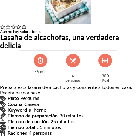
Aún no hay valoraciones
Lasaña de alcachofas, una verdadera
delicia
55
min
4
380
personas
Kcal
Prepara esta lasaña de alcachofas y consiente a todos en casa.
Receta paso a paso.
Plato
verduras
Cocina
Casera
Keyword
al horno
minutos
Tiempo de preparación
30
minutos
minutos
Tiempo de cocción
25
minutos
minutos
Tiempo total
55
minutos
Raciones
4
personas