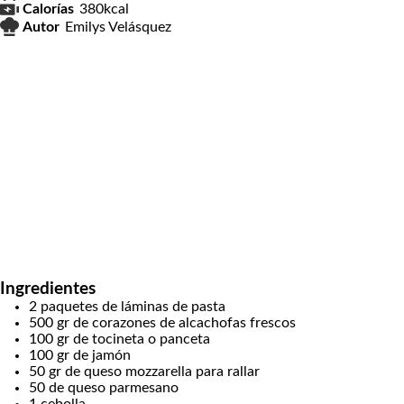
Calorías
380
kcal
Autor
Emilys Velásquez
Ingredientes
2
paquetes de láminas de pasta
500
gr
de corazones de alcachofas frescos
100
gr
de tocineta o panceta
100
gr
de jamón
50
gr
de queso mozzarella para rallar
50
de queso parmesano
1
cebolla