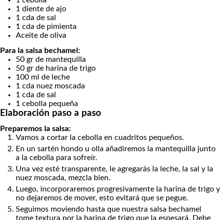
1
diente de ajo
1
cda
de sal
1
cda
de pimienta
Aceite de oliva
Para la salsa bechamel:
50
gr
de mantequilla
50
gr
de harina de trigo
100
ml
de leche
1
cda
nuez moscada
1
cda
de sal
1
cebolla pequeña
Elaboración paso a paso
Preparemos la salsa:
Vamos a cortar la cebolla en cuadritos pequeños.
En un sartén hondo u olla añadiremos la mantequilla junto
a la cebolla para sofreír.
Una vez esté transparente, le agregarás la leche, la sal y la
nuez moscada, mezcla bien.
Luego, incorporaremos progresivamente la harina de trigo y
no dejaremos de mover, esto evitará que se pegue.
Seguimos moviendo hasta que nuestra salsa bechamel
tome textura por la harina de trigo que la espesará. Debe