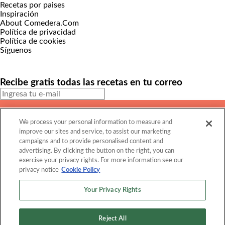
Recetas por paises
Inspiración
About Comedera.Com
Política de privacidad
Política de cookies
Síguenos
Recibe gratis todas las recetas en tu correo
SUSCRIBIRME
We process your personal information to measure and
Este sitio está protegido por reCAPTCHA y Google
Política de
improve our sites and service, to assist our marketing
privacidad
y Se aplican las
Condiciones de servicio
.
campaigns and to provide personalised content and
¡Muchas gracias!
Ya estás suscrito a nuestro newsletter
advertising. By clicking the button on the right, you can
exercise your privacy rights. For more information see our
privacy notice
Cookie Policy
Recibe gratis todas las recetas en tu correo
Your Privacy Rights
SUSCRIBIRME
Reject All