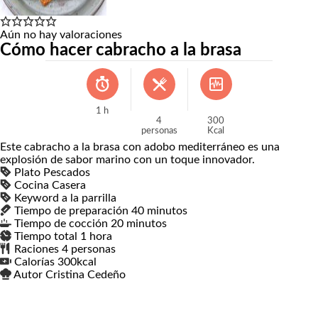
Aún no hay valoraciones
Cómo hacer cabracho a la brasa
1
h
4
300
personas
Kcal
Este cabracho a la brasa con adobo mediterráneo es una
explosión de sabor marino con un toque innovador.
Plato
Pescados
Cocina
Casera
Keyword
a la parrilla
Tiempo de preparación
40
minutos
minutos
Tiempo de cocción
20
minutos
minutos
Tiempo total
1
hora
hora
Raciones
4
personas
Calorías
300
kcal
Autor
Cristina Cedeño