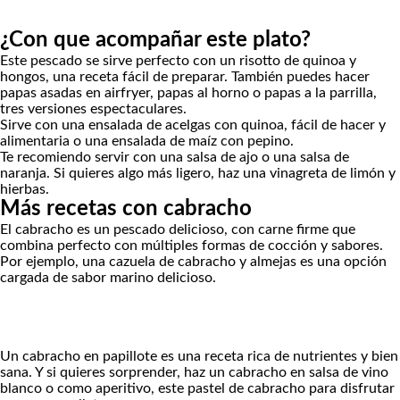
¿Con que acompañar este plato?
Este pescado se sirve perfecto con un
risotto de quinoa y
hongos
, una receta fácil de preparar. También puedes hacer
papas asadas en airfryer
,
papas al horno
o
papas a la parrilla
,
tres versiones espectaculares.
Sirve con una
ensalada de acelgas con quinoa
, fácil de hacer y
alimentaria o una
ensalada de maíz con pepino
.
Te recomiendo servir con una
salsa de ajo
o una
salsa de
naranja
. Si quieres algo más ligero, haz una
vinagreta de limón y
hierbas
.
Más recetas con cabracho
El cabracho es un pescado delicioso, con carne firme que
combina perfecto con múltiples formas de cocción y sabores.
Por ejemplo, una
cazuela de cabracho y almejas
es una opción
cargada de sabor marino delicioso.
Un
cabracho en papillote
es una receta rica de nutrientes y bien
sana. Y si quieres sorprender, haz un
cabracho en salsa de vino
blanco
o como aperitivo, este
pastel de cabracho
para disfrutar