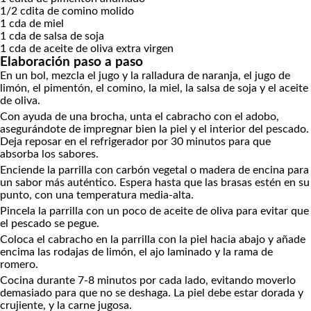
1/2
cdita
de comino molido
1
cda
de miel
1
cda
de salsa de soja
1
cda
de aceite de oliva
extra virgen
Elaboración paso a paso
En un bol, mezcla el jugo y la ralladura de naranja, el jugo de
limón, el pimentón, el comino, la miel, la salsa de soja y el aceite
de oliva.
Con ayuda de una brocha, unta el cabracho con el adobo,
asegurándote de impregnar bien la piel y el interior del pescado.
Deja reposar en el refrigerador por 30 minutos para que
absorba los sabores.
Enciende la parrilla con carbón vegetal o madera de encina para
un sabor más auténtico. Espera hasta que las brasas estén en su
punto, con una temperatura media-alta.
Pincela la parrilla con un poco de aceite de oliva para evitar que
el pescado se pegue.
Coloca el cabracho en la parrilla con la piel hacia abajo y añade
encima las rodajas de limón, el ajo laminado y la rama de
romero.
Cocina durante 7-8 minutos por cada lado, evitando moverlo
demasiado para que no se deshaga. La piel debe estar dorada y
crujiente, y la carne jugosa.