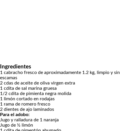
Ingredientes
1
cabracho fresco
de aproximadamente 1.2 kg, limpio y sin
escamas
2
cdas
de aceite de oliva
virgen extra
1
cdita
de sal marina gruesa
1/2
cdita
de pimienta negra molida
1
limón
cortado en rodajas
1
rama de romero fresco
2
dientes de ajo laminados
Para el adobo:
Jugo y ralladura de 1 naranja
Jugo de ½ limón
1
cdita
de pimentón ahumado